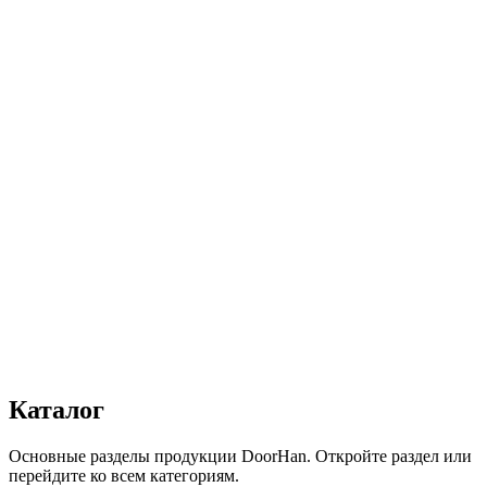
Ширина, мм
:
2100
Высота, мм
:
1000
Цвет
:
Синий
Скорость вращения, об/мин
:
Г2
Автоматика
:
Да
Сопротивление статической нагрузке, Н
:
от 2500
Прочность крепления ручек к профилю, Н
:
от 1000
Сопротивление нагрузке ветра, Па
:
от 700
Звукоизоляция, дБ
:
35
Число циклов открытия/закрытия створок
:
от 20 000
Вес полотна ворот, кг
:
19
Группа воспламеняемости по ГОСТ 30402-96
:
В2
Получить консультацию
Все товары
Каталог
Основные разделы продукции DoorHan. Откройте раздел или
перейдите ко всем категориям.