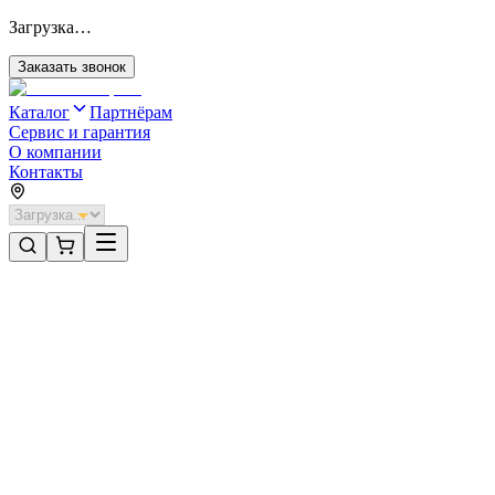
Загрузка…
Заказать звонок
Каталог
Партнёрам
Сервис и гарантия
О компании
Контакты
Главная
/
Категории
/
Рольворота невзломостойкие с автоматикой
/
Рольворота DoorHan 2100х1000 цвета RAL 5005 (синий)
невзломостойкие с автоматикой