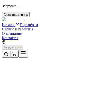
Загрузка…
Заказать звонок
Каталог
Партнёрам
Сервис и гарантия
О компании
Контакты
Главная
/
Категории
/
Рольворота невзломостойкие без автоматики
/
Рольворота DoorHan 2200х1300 цвета RAL 6005 (зелёный)
невзломостойкие без автоматики