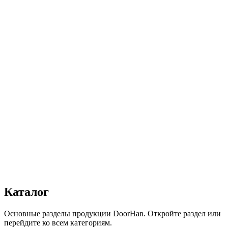
Ширина, мм
:
2200
Высота, мм
:
1300
Цвет
:
Зеленый
Скорость вращения, об/мин
:
Г2
Автоматика
:
Нет
Сопротивление статической нагрузке, Н
:
от 2500
Прочность крепления ручек к профилю, Н
:
от 1000
Сопротивление нагрузке ветра, Па
:
от 700
Звукоизоляция, дБ
:
35
Число циклов открытия/закрытия створок
:
от 20 000
Вес полотна ворот, кг
:
19
Группа воспламеняемости по ГОСТ 30402-96
:
В2
Получить консультацию
Все товары
Каталог
Основные разделы продукции DoorHan. Откройте раздел или
перейдите ко всем категориям.