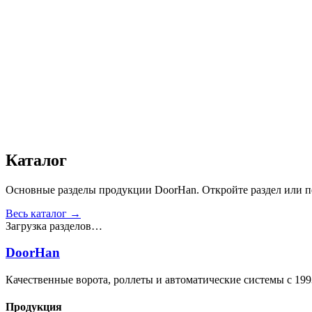
Прочность крепления ручек к профилю, Н
:
от 1000
Сопротивление нагрузке ветра, Па
:
от 700
Звукоизоляция, дБ
:
35
Число циклов открытия/закрытия створок
:
от 20 000
Вес полотна ворот, кг
:
19
Группа воспламеняемости по ГОСТ 30402-96
:
В2
Получить консультацию
Все товары
Каталог
Основные разделы продукции DoorHan. Откройте раздел или пе
Весь каталог →
Загрузка разделов…
DoorHan
Качественные ворота, роллеты и автоматические системы с 199
Продукция