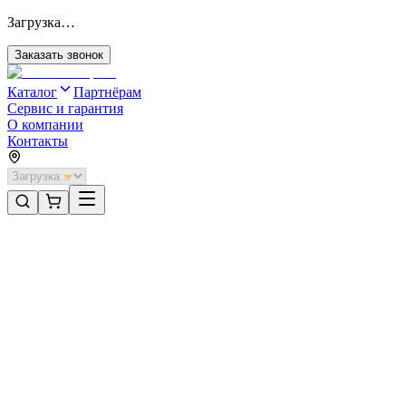
Загрузка…
Заказать звонок
Каталог
Партнёрам
Сервис и гарантия
О компании
Контакты
Главная
/
Категории
/
Рольворота взломостойкие с автоматикой
/
Рольворота DoorHan 4500х1900 цвета RAL 1014 (бежевый) взл