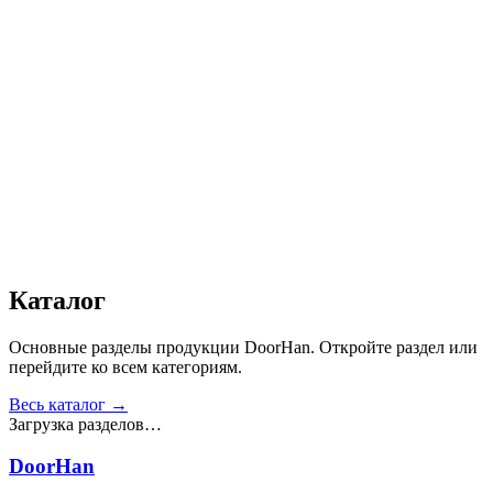
Автоматика
:
Нет
Дизайн
:
«Филенка»
Сопротивление статической нагрузке, Н
:
от 2500
Прочность крепления ручек к профилю, Н
:
от 1000
Сопротивление нагрузке ветра, Па
:
от 700
Звукоизоляция, дБ
:
35
Число циклов открытия/закрытия створок
:
от 20 000
Получить консультацию
Все товары
Каталог
Основные разделы продукции DoorHan. Откройте раздел или
перейдите ко всем категориям.
Весь каталог →
Загрузка разделов…
DoorHan