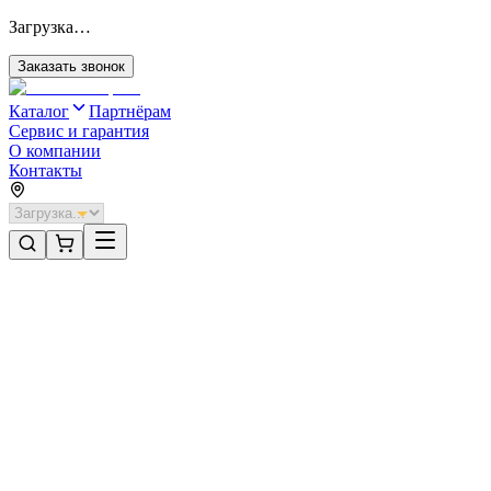
Загрузка…
Заказать звонок
Каталог
Партнёрам
Сервис и гарантия
О компании
Контакты
Главная
/
Категории
/
Откатные ворота без автоматики
/
Откатные ворота DoorHan 2800х1900 цвета RAL 9003
(белый) с дизайном «филенка» без автоматики