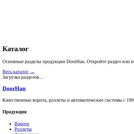
Звукоизоляция, дБ
:
35
Число циклов открытия/закрытия створок
:
от 20 000
Получить консультацию
Все товары
Каталог
Основные разделы продукции DoorHan. Откройте раздел или пе
Весь каталог →
Загрузка разделов…
DoorHan
Качественные ворота, роллеты и автоматические системы с 199
Продукция
Ворота
Роллеты