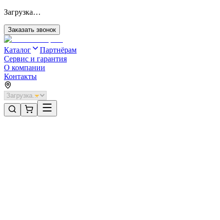
Загрузка…
Заказать звонок
Каталог
Партнёрам
Сервис и гарантия
О компании
Контакты
Главная
/
Категории
/
Откатные ворота без автоматики
/
Откатные ворота DoorHan 4100х1500 цвета RAL 3005 (бордовы