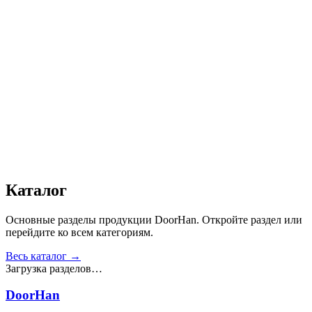
Автоматика
:
Нет
Дизайн
:
«Филенка»
Сопротивление статической нагрузке, Н
:
от 2500
Прочность крепления ручек к профилю, Н
:
от 1000
Сопротивление нагрузке ветра, Па
:
от 700
Звукоизоляция, дБ
:
35
Число циклов открытия/закрытия створок
:
от 20 000
Получить консультацию
Все товары
Каталог
Основные разделы продукции DoorHan. Откройте раздел или
перейдите ко всем категориям.
Весь каталог →
Загрузка разделов…
DoorHan