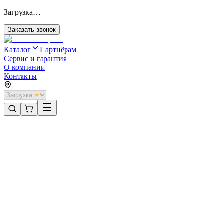
Загрузка…
Заказать звонок
Каталог
Партнёрам
Сервис и гарантия
О компании
Контакты
Главная
/
Категории
/
Откатные ворота без автоматики
/
Откатные ворота DoorHan 4400х1500 цвета RAL 3000
(коричневый) с дизайном «филенка» без автоматики