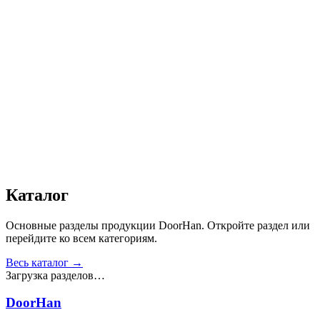
Автоматика
:
Нет
Дизайн
:
«Доска»
Сопротивление статической нагрузке, Н
:
от 2500
Прочность крепления ручек к профилю, Н
:
от 1000
Сопротивление нагрузке ветра, Па
:
от 700
Звукоизоляция, дБ
:
35
Число циклов открытия/закрытия створок
:
от 20 000
Получить консультацию
Все товары
Каталог
Основные разделы продукции DoorHan. Откройте раздел или
перейдите ко всем категориям.
Весь каталог →
Загрузка разделов…
DoorHan