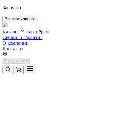
Загрузка…
Заказать звонок
Каталог
Партнёрам
Сервис и гарантия
О компании
Контакты
Главная
/
Категории
/
Откатные ворота без автоматики
/
Откатные ворота DoorHan 4800х1100 цвета RAL 6005
(зелёный) с дизайном «доска» без автоматики