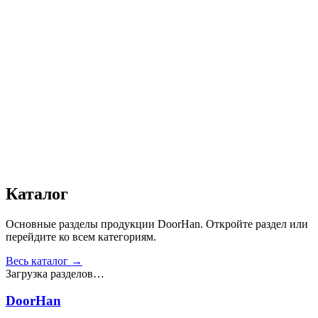
Автоматика
:
Да
Дизайн
:
«Филенка»
Сопротивление статической нагрузке, Н
:
от 2500
Прочность крепления ручек к профилю, Н
:
от 1000
Сопротивление нагрузке ветра, Па
:
от 700
Звукоизоляция, дБ
:
35
Число циклов открытия/закрытия створок
:
от 20 000
Получить консультацию
Все товары
Каталог
Основные разделы продукции DoorHan. Откройте раздел или
перейдите ко всем категориям.
Весь каталог →
Загрузка разделов…
DoorHan