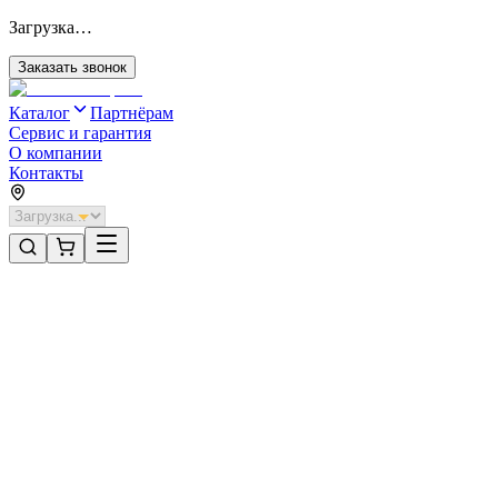
Загрузка…
Заказать звонок
Каталог
Партнёрам
Сервис и гарантия
О компании
Контакты
Главная
/
Категории
/
Откатные ворота с автоматикой
/
Откатные ворота DoorHan 2600х2000 цвета RAL 9003
(белый) с дизайном «филенка» с автоматикой