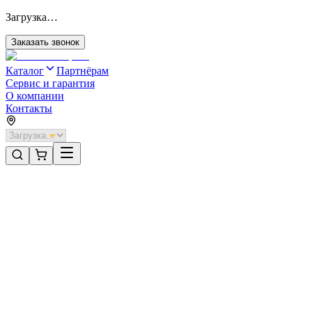
Загрузка…
Заказать звонок
Каталог
Партнёрам
Сервис и гарантия
О компании
Контакты
Главная
/
Категории
/
Откатные ворота с автоматикой
/
Откатные ворота DoorHan 3800х1400 цвета RAL 7016 (антрацит