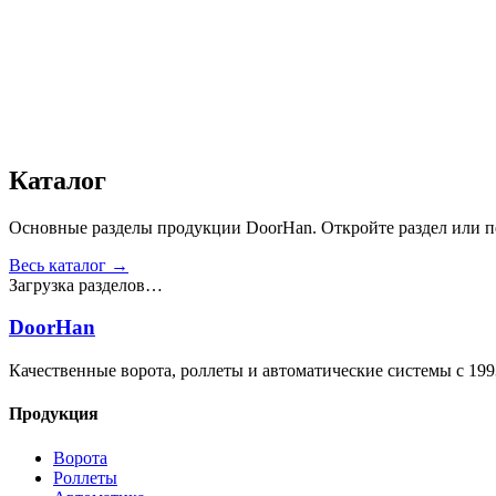
Звукоизоляция, дБ
:
35
Число циклов открытия/закрытия створок
:
от 20 000
Получить консультацию
Все товары
Каталог
Основные разделы продукции DoorHan. Откройте раздел или пе
Весь каталог →
Загрузка разделов…
DoorHan
Качественные ворота, роллеты и автоматические системы с 199
Продукция
Ворота
Роллеты