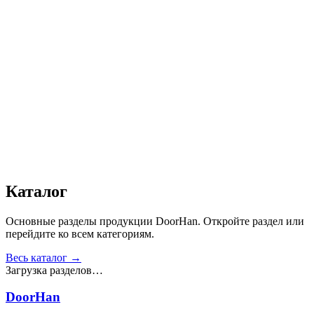
Автоматика
:
Да
Дизайн
:
«Доска»
Сопротивление статической нагрузке, Н
:
от 2500
Прочность крепления ручек к профилю, Н
:
от 1000
Сопротивление нагрузке ветра, Па
:
от 700
Звукоизоляция, дБ
:
35
Число циклов открытия/закрытия створок
:
от 20 000
Получить консультацию
Все товары
Каталог
Основные разделы продукции DoorHan. Откройте раздел или
перейдите ко всем категориям.
Весь каталог →
Загрузка разделов…
DoorHan