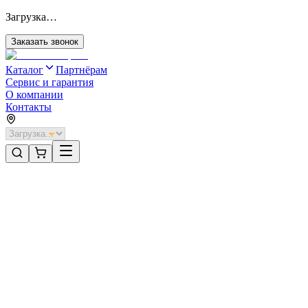
Загрузка…
Заказать звонок
Каталог
Партнёрам
Сервис и гарантия
О компании
Контакты
Главная
/
Категории
/
Откатные ворота с автоматикой
/
Откатные ворота DoorHan 3800х1900 цвета RAL 6005
(зелёный) с дизайном «доска» с автоматикой