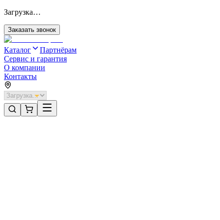
Загрузка…
Заказать звонок
Каталог
Партнёрам
Сервис и гарантия
О компании
Контакты
Главная
/
Категории
/
Откатные ворота с автоматикой
/
Откатные ворота DoorHan 4000х2000 цвета RAL 6005
(зелёный) с дизайном «филенка» с автоматикой