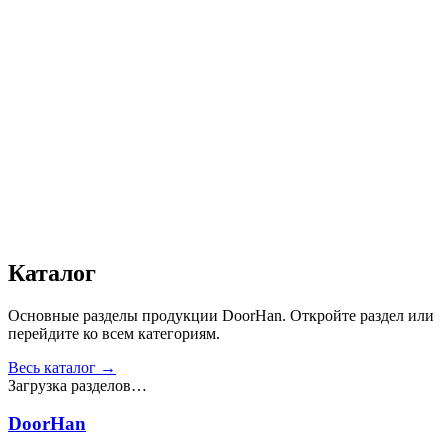
Автоматика
:
Да
Дизайн
:
«Филенка»
Сопротивление статической нагрузке, Н
:
от 2500
Прочность крепления ручек к профилю, Н
:
от 1000
Сопротивление нагрузке ветра, Па
:
от 700
Звукоизоляция, дБ
:
35
Число циклов открытия/закрытия створок
:
от 20 000
Получить консультацию
Все товары
Каталог
Основные разделы продукции DoorHan. Откройте раздел или
перейдите ко всем категориям.
Весь каталог →
Загрузка разделов…
DoorHan