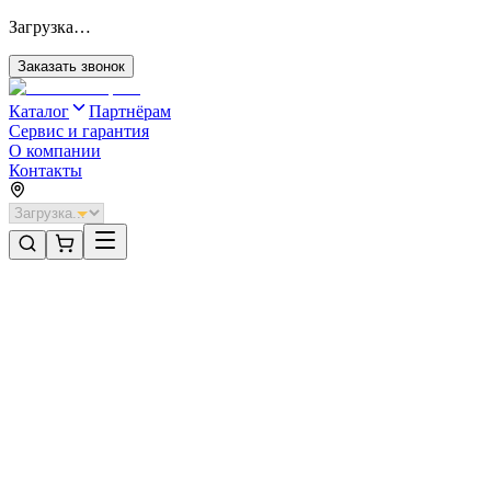
Загрузка…
Заказать звонок
Каталог
Партнёрам
Сервис и гарантия
О компании
Контакты
Главная
/
Категории
/
Откатные ворота с автоматикой
/
Откатные ворота DoorHan 4300х1100 цвета RAL 9003 (белый) 