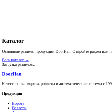
Звукоизоляция, дБ
:
35
Число циклов открытия/закрытия створок
:
от 20 000
Получить консультацию
Все товары
Каталог
Основные разделы продукции DoorHan. Откройте раздел или пе
Весь каталог →
Загрузка разделов…
DoorHan
Качественные ворота, роллеты и автоматические системы с 199
Продукция
Ворота
Роллеты