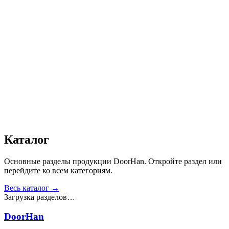
Автоматика
:
Да
Дизайн
:
«Доска»
Сопротивление статической нагрузке, Н
:
от 2500
Прочность крепления ручек к профилю, Н
:
от 1000
Сопротивление нагрузке ветра, Па
:
от 700
Звукоизоляция, дБ
:
35
Число циклов открытия/закрытия створок
:
от 20 000
Получить консультацию
Все товары
Каталог
Основные разделы продукции DoorHan. Откройте раздел или
перейдите ко всем категориям.
Весь каталог →
Загрузка разделов…
DoorHan