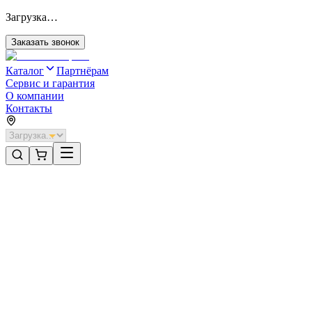
Загрузка…
Заказать звонок
Каталог
Партнёрам
Сервис и гарантия
О компании
Контакты
Главная
/
Категории
/
Откатные ворота с автоматикой
/
Откатные ворота DoorHan 4800х2000 цвета RAL 9003
(белый) с дизайном «доска» с автоматикой