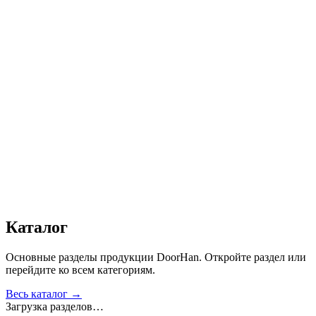
которых меньше ширины платформы.
Длина платформы с допустимой нагрузкой 6 000 кг (60 кН)*,
мм
:
2 500, 3 000, 3 500, 4 000
Длина платформы с допустимой нагрузкой 10 000 кг (100
кН)*, мм
:
2 500, 3 000, 3 500
Ширина уравнительной платформы, мм
:
2 000, 2 200, 2 400
Получить консультацию
Все товары
Каталог
Основные разделы продукции DoorHan. Откройте раздел или
перейдите ко всем категориям.
Весь каталог →
Загрузка разделов…