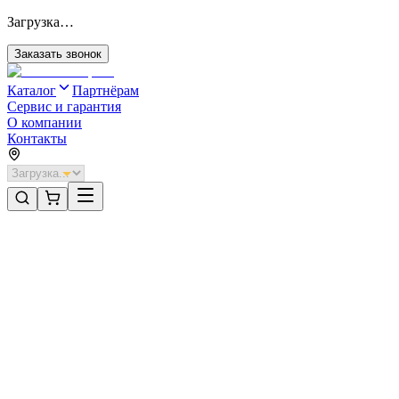
Загрузка…
Заказать звонок
Каталог
Партнёрам
Сервис и гарантия
О компании
Контакты
Главная
/
Категории
/
Уравнительные платформы
/
Платформа уравнительная с выдвижной аппарелью серии DS
Уравнительные платформы