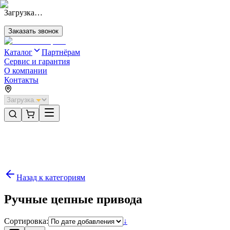
Загрузка…
Заказать звонок
Каталог
Партнёрам
Сервис и гарантия
О компании
Контакты
Главная
/
Категории
/
Комплектующие
/
Направляющие для автоматики секционных ворот
/
Ручные цепные привода
Назад к категориям
Ручные цепные привода
Сортировка:
↓