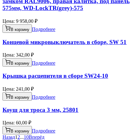
замком RAL9006, правая калитка, под панель
575мм, WD-LockTR(grey)-575
Цена:
9 958,00 ₽
Подробнее
В корзину
Концевой микровыключатель в сборе, SW 51
Цена:
342,00 ₽
Подробнее
В корзину
Крышка расцепителя в сборе SW24-10
Цена:
241,00 ₽
Подробнее
В корзину
Коуш для троса 3 мм, 25801
Цена:
60,00 ₽
Подробнее
В корзину
Назад
1
2
...
10
Вперёд