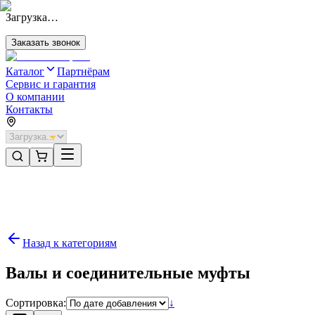
Загрузка…
Заказать звонок
Каталог
Партнёрам
Сервис и гарантия
О компании
Контакты
Главная
/
Категории
/
Комплектующие
/
Направляющие для автоматики секционных ворот
/
Валы и соединительные муфты
Назад к категориям
Валы и соединительные муфты
Сортировка:
↓